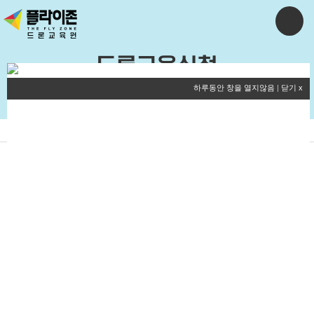
드론교육신청
하루동안 창을 열지않음
|
닫기 x
교육신청
신청조회
교육내용
[평일반] 드론국가자격증 취득과정 25-16기
2025-05-02
by 플라이존드론교육원
교육과
[평일반] 드론국가자격증 취득과정 25-16기
정
신청기