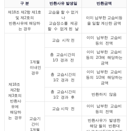
구 분
반환사유 발생일
반환금액
제18조 제2항 제1호
교습을 할 수 없거
및 제2호의
나
이미 납부한 교습비등
반환사유에 해당하
교습장소를 제공
을 일할 계산한 금액
는 경우
할 수 없게 된 날
이미 납부한 교습비
교습 시작 전
등의 전액
이미 납부한 교습비
총 교습시간의
등의 2/3에 해당하는
1/3 경과 전
1개월
금액
이내인
이미 납부한 교습비
경우
총 교습시간의
등의 1/2에 해당하는
1/2 경과 전
금액
제18조
제2항
총 교습시간의
반환하지 않음
제3호의
1/2 경과 후
반환사
이미 납부한 교습비
유에
교습 시작 전
등의 전액
해당하
는 경우
교습기
반환사유가 발생한
간이
해당 월의 반환대
1개월