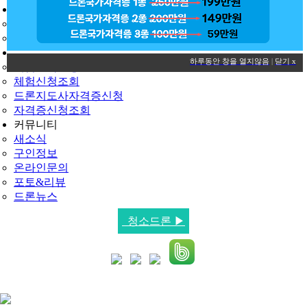
드론교육신청
교육신청
신청조회
민간자격·체험
하루동안 창을 열지않음
|
닫기 x
체험교육신청
체험신청조회
드론지도사자격증신청
자격증신청조회
커뮤니티
새소식
구인정보
온라인문의
포토&리뷰
드론뉴스
청소드론 ▶