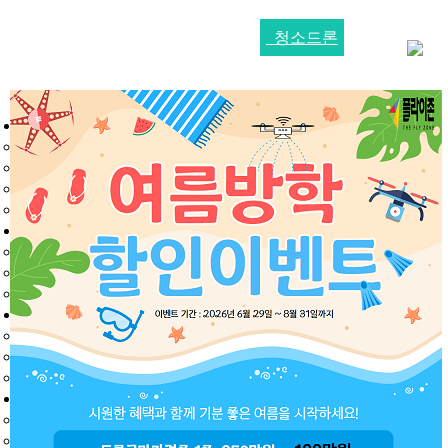
청소드론
HOME
플라이존드론교육원
대표자인사말
드론교육원소개
장비현황
찾아오시는길
드론국가자격증
드론국가자격증
학과시험
실기시험
드론교육과정
교육기관
교육과정
교육비용
헬리콥터교육과정
교육과정
교육비용