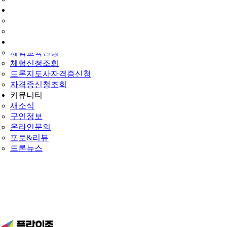
드론교육신청
교육신청
신청조회
민간자격·체험
체험교육신청
체험신청조회
드론지도사자격증신청
자격증신청조회
커뮤니티
새소식
구인정보
온라인문의
포토&리뷰
드론뉴스