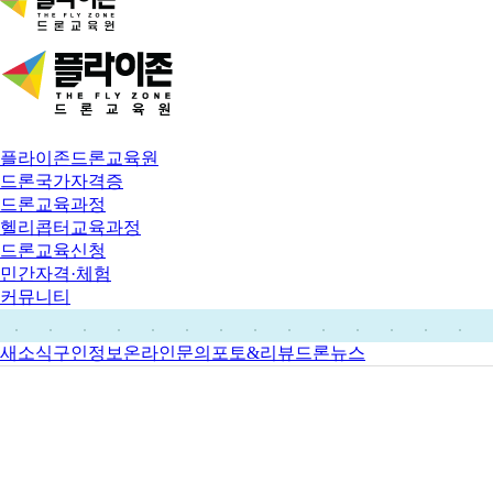
플라이존드론교육원
드론국가자격증
드론교육과정
헬리콥터교육과정
드론교육신청
민간자격·체험
커뮤니티
새소식
구인정보
온라인문의
포토&리뷰
드론뉴스