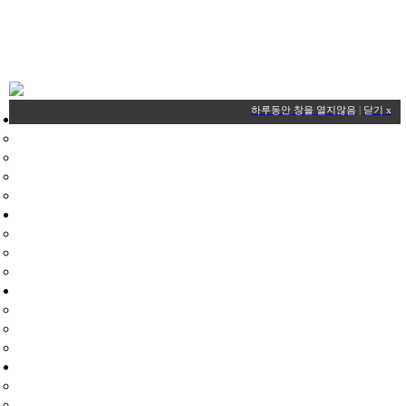
HOME
하루동안 창을 열지않음
|
닫기 x
플라이존드론교육원
대표자인사말
드론교육원소개
장비현황
찾아오시는길
드론국가자격증
드론국가자격증
학과시험
실기시험
드론교육과정
교육기관
교육과정
교육비용
헬리콥터교육과정
교육과정
교육비용