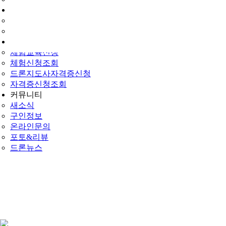
드론교육신청
교육신청
신청조회
민간자격·체험
체험교육신청
체험신청조회
드론지도사자격증신청
자격증신청조회
커뮤니티
새소식
구인정보
온라인문의
포토&리뷰
드론뉴스