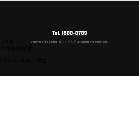
Tel.
1588-8789
 501호
Copyright (c) 2026 플라이존드론.kr All Rights Reserved.
원 주차장 맞은편)
: 672-81-02684 개인