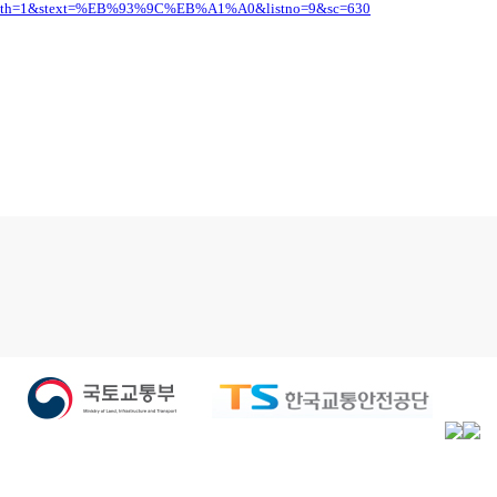
ogpath=1&stext=%EB%93%9C%EB%A1%A0&listno=9&sc=630