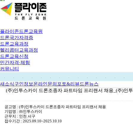
플라이존드론교육원
드론국가자격증
드론교육과정
헬리콥터교육과정
드론교육신청
민간자격·체험
커뮤니티
새소식
구인정보
온라인문의
포토&리뷰
드론뉴스
(주)인투스카이 드론조종자 파트타임 프리랜서 채용_(주)인
공고명 : (주)인투스카이 드론조종자 파트타임 프리랜서 채용
기업명 : ㈜인투스카이
근무지 : 인천 서구
접수기간 : 2025.09.10~2025.10.10