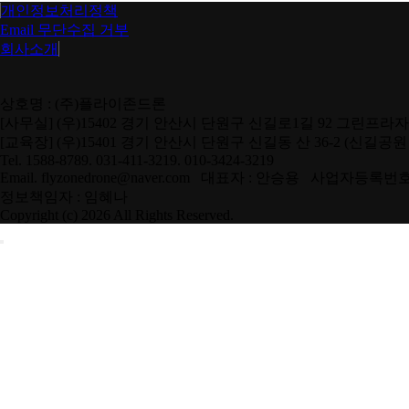
개인정보처리정책
Email 무단수집 거부
회사소개
상호명 : (주)플라이존드론
[사무실] (우)15402 경기 안산시 단원구 신길로1길 92 그린프라자
[교육장] (우)15401 경기 안산시 단원구 신길동 산 36-2 (신길공
Tel. 1588-8789. 031-411-3219. 010-3424-3219
Email. flyzonedrone@naver.com 대표자 : 안승용 사업자등록번호 
정보책임자 : 임혜나
Copyright (c) 2026 All Rights Reserved.