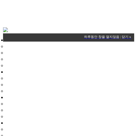
HOME
하루동안 창을 열지않음
|
닫기 x
플라이존드론교육원
대표자인사말
드론교육원소개
장비현황
찾아오시는길
드론국가자격증
드론국가자격증
학과시험
실기시험
드론교육과정
교육기관
교육과정
교육비용
헬리콥터교육과정
교육과정
교육비용