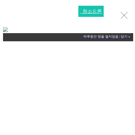
청소드론
HOME
하루동안 창을 열지않음
|
닫기 x
플라이존드론교육원
대표자인사말
드론교육원소개
장비현황
찾아오시는길
드론국가자격증
드론국가자격증
학과시험
실기시험
드론교육과정
교육기관