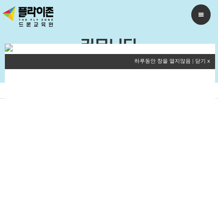
커뮤니티
하루동안 창을 열지않음
|
닫기 x
새소식
구인정보
온라인문의
포토&리뷰
드론뉴스
2023 드론 교육센터 체험프로그램 행사사진(7월8일
오전 )
조회 : 182
2023-07-12
플라이존드론교육원