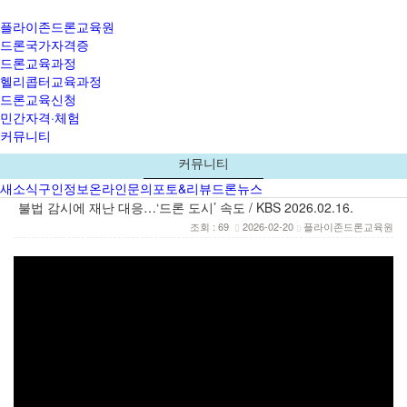
플라이존드론교육원
드론국가자격증
드론교육과정
헬리콥터교육과정
드론교육신청
민간자격·체험
커뮤니티
커뮤니티
새소식
구인정보
온라인문의
포토&리뷰
드론뉴스
불법 감시에 재난 대응…‘드론 도시’ 속도 / KBS 2026.02.16.
조회 : 69
2026-02-20
플라이존드론교육원