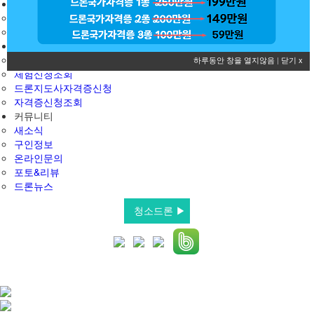
드론교육신청
교육신청
신청조회
민간자격·체험
체험교육신청
하루동안 창을 열지않음
|
닫기 x
체험신청조회
드론지도사자격증신청
자격증신청조회
커뮤니티
새소식
구인정보
온라인문의
포토&리뷰
드론뉴스
청소드론 ▶