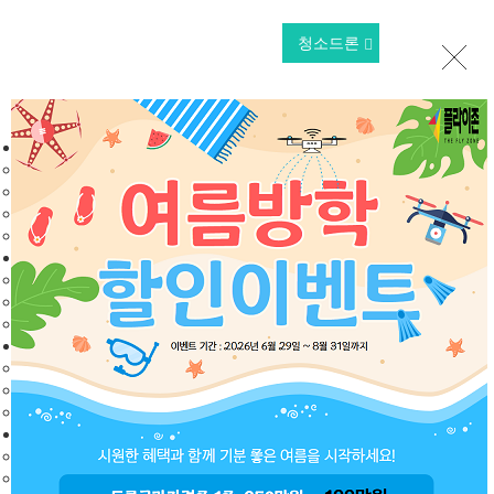
청소드론
HOME
플라이존드론교육원
대표자인사말
드론교육원소개
장비현황
찾아오시는길
드론국가자격증
드론국가자격증
학과시험
실기시험
드론교육과정
교육기관
교육과정
교육비용
헬리콥터교육과정
교육과정
교육비용