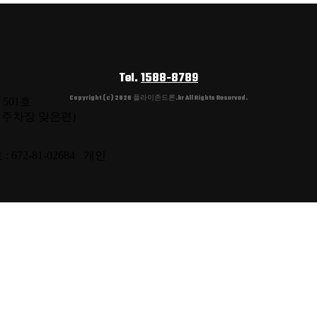
Tel.
1588-8789
Copyright (c) 2026 플라이존드론.kr All Rights Reserved.
 501호
원 주차장 맞은편)
: 672-81-02684 개인