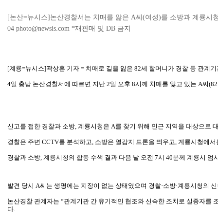
[논산=뉴시스]논산경찰서는 치매를 앓은 A씨(여성)를 소방과 계룡시청의 신
04 photo@newsis.com *재판매 및 DB 금지
[계룡=뉴시스]곽상훈 기자 = 치매로 길을 잃은 82세 할머니가 경찰 등 관계기
4일 충남 논산경찰서에 따르면 지난 2일 오후 8시께 치매를 앓고 있는 A씨(
신고를 접한 경찰과 소방, 계룡시청은 A를 찾기 위해 인근 지역을 대상으로 
경찰은 주변 CCTV를 분석하고, 소방은 열감지 드론을 띄우고, 계룡시청에
경찰과 소방, 계룡시청의 합동 수색 결과 다음 날 오전 7시 40분께 계룡시 
발견 당시 A씨는 생명에는 지장이 없는 상태였으며 경찰·소방·계룡시청의 신
논산경찰 관계자는 “관계기관 간 유기적인 협조와 신속한 조치로 실종자를 조
다.