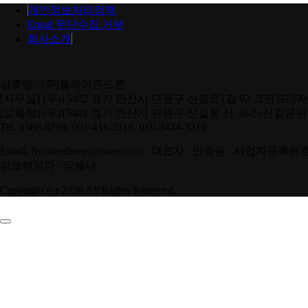
개인정보처리정책
Email 무단수집 거부
회사소개
상호명 : (주)플라이존드론
[사무실] (우)15402 경기 안산시 단원구 신길로1길 92 그린프라자
[교육장] (우)15401 경기 안산시 단원구 신길동 산 36-2 (신길공
Tel. 1588-8789. 031-411-3219. 010-3424-3219
Email. flyzonedrone@naver.com 대표자 : 안승용 사업자등록번호 
정보책임자 : 임혜나
Copyright (c) 2026 All Rights Reserved.