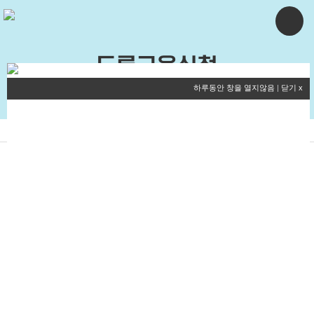
드론교육신청
하루동안 창을 열지않음
|
닫기 x
교육신청
신청조회
교육내용
[주말반] 드론국가자격증 취득과정 26-106기
by 플라이존드론교육원
2026-03-30
교육과
[주말반] 드론국가자격증 취득과정 26-106기
정
신청기