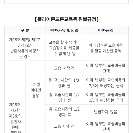
[ 플라이존드론교육원 환불규정 ]
구 분
반환사유 발생일
반환금액
제18조 제2항 제1호
교습을 할 수 없거나
및 제2호의
이미 납부한 교습비등
교습장소를 제공할
반환사유에 해당하
을 일할 계산한 금액
수 없게 된 날
는 경우
이미 납부한 교습비등의
교습 시작 전
전액
총 교습시간의 1/3
이미 납부한 교습비등의
1개월
경과 전
2/3에 해당하는 금액
이내인
총 교습시간의 1/2
이미 납부한 교습비등의
경우
경과 전
1/2에 해당하는 금액
제18조
총 교습시간의 1/2
제2항
반환하지 않음
경과 후
제3호의
반환사
이미 납부한 교습비등의
교습 시작 전
유에
전액
해당하