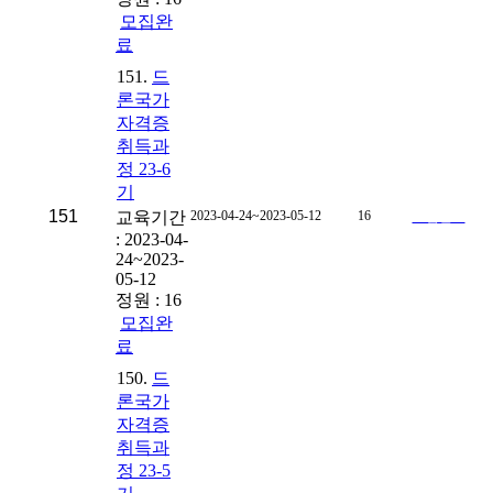
모집완
료
151.
드
론국가
자격증
취득과
정 23-6
기
151
교육기간
2023-04-24~2023-05-12
16
모집완료
: 2023-04-
24~2023-
05-12
정원 : 16
모집완
료
150.
드
론국가
자격증
취득과
정 23-5