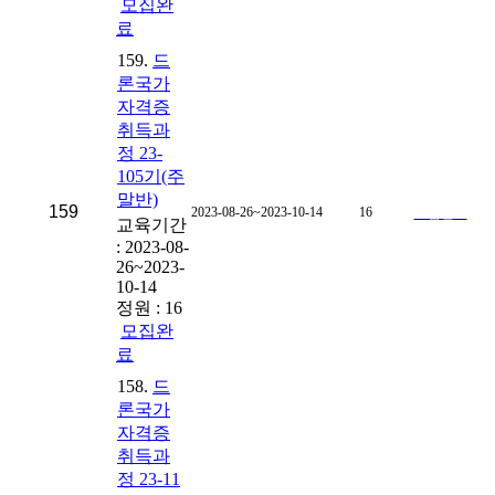
모집완
료
159.
드
론국가
자격증
취득과
정 23-
105기(주
말반)
159
2023-08-26~2023-10-14
16
모집완료
교육기간
: 2023-08-
26~2023-
10-14
정원 : 16
모집완
료
158.
드
론국가
자격증
취득과
정 23-11