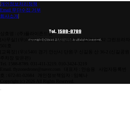
개인정보처리정책
Email 무단수집 거부
회사소개
Tel.
1588-8789
상호명 : (주)플라이존드론
[사무실] (우)15402 경기 안산시 단원구 신길로1길 92 그린프라자
Copyright (c) 2026 플라이존드론.kr All Rights Reserved.
501호
[교육장] (우)15401 경기 안산시 단원구 신길동 산 36-2 (신길공원
주차장 맞은편)
Tel. 1588-8789. 031-411-3219. 010-3424-3219
Email. flyzonedrone@naver.com 대표자 : 안승용 사업자등록번
호 : 672-81-02684 개인정보책임자 : 임혜나
Copyright (c) 2026 All Rights Reserved.