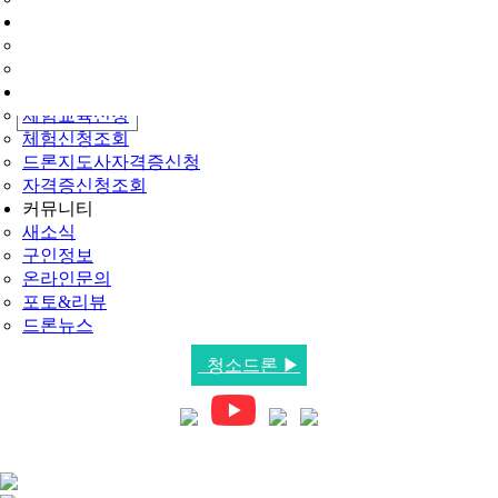
드론교육신청
교육신청
신청조회
민간자격·체험
체험교육신청
체험신청조회
드론지도사자격증신청
자격증신청조회
커뮤니티
새소식
구인정보
온라인문의
포토&리뷰
드론뉴스
청소드론 ▶