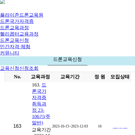
플라이존드론교육원
드론국가자격증
드론교육과정
헬리콥터교육과정
드론교육신청
민간자격·체험
커뮤니티
드론교육신청
교육신청
신청조회
No.
교육과정
교육기간
정 원
모집상태
163.
드
론국가
자격증
취득과
정 23-
106기(주
말반)
163
2023-10-15~2023-12-03
16
모집완료
교육기간