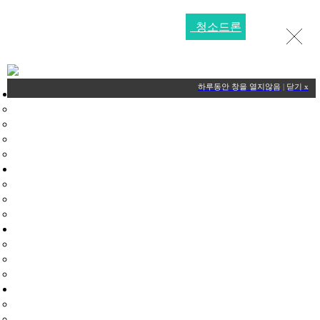
청소드론
HOME
하루동안 창을 열지않음
|
닫기 x
플라이존드론교육원
대표자인사말
드론교육원소개
장비현황
찾아오시는길
드론국가자격증
드론국가자격증
학과시험
실기시험
드론교육과정
교육기관
교육과정
교육비용
헬리콥터교육과정
교육과정
교육비용